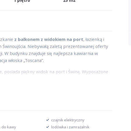
1 piętro
25 m2
szkanie
z balkonem z widokiem na port
, łazienką i
winoujścia. Niebywałą zaletą prezentowanej oferty
cji. W budynku znajduje się najlepsza kawiarnia w
acja włoska „Toscana”.
e, posiada piękny widok na port i Świnę. Wyposażone
kę, płytę elektryczną, czajnik elektryczny, ekspres do
alonie znajduje się wygodny rozkładany fotel z
yncze materace z możliwością połączenia lub spania
osażone studio pozwala wypocząć i poczuć portowy
rzymana w jasnych barwach sprzyja wyciszeniu i
czajnik elektryczny
s do kawy
lodówka i zamrażalnik