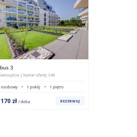
bus 3
Albus 301
Świnoujście | Numer oferty: S48
Świnoujście | Nu
 osobowy
1 pokój
1 piętro
3 osobowy
1
170 zł
170 zł
REZERWUJ
d
/ doba
od
/ dob