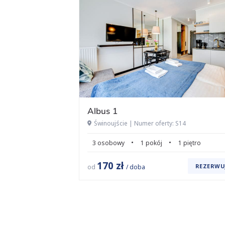
Albus 1
Świnoujście | Numer oferty: S14
3 osobowy
1 pokój
1 piętro
170 zł
REZERWU
od
/ doba