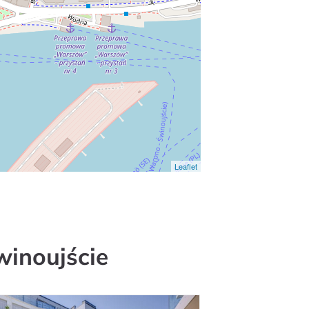
Leaflet
winoujście