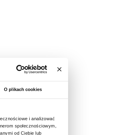
O plikach cookies
Kariera
Kontakt
ołecznościowe i analizować
artnerom społecznościowym,
anymi od Ciebie lub