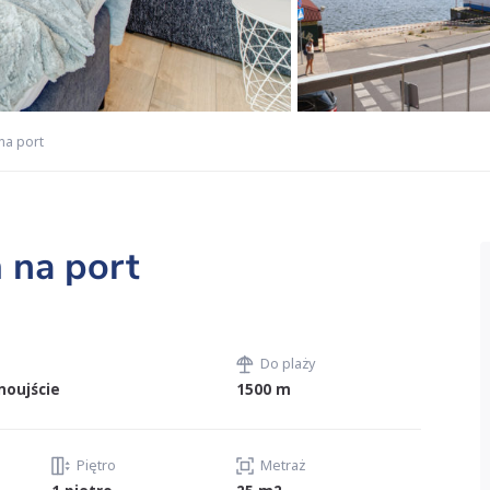
na port
 na port
Do plaży
noujście
1500 m
Piętro
Metraż