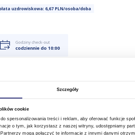
płata uzdrowiskowa: 6,67 PLN/osoba/doba
Godziny check-out
codziennie do 10:00
Szczegóły
O firmie
Aktualności
Współpraca
tępne bezpłatne miejsca parkingowe.
 plików cookie
do spersonalizowania treści i reklam, aby oferować funkcje sp
tkowa opłata 200 zł/pobyt/zwierzę).
Biuro Świnoujście
Biuro Międzyzdroje
ormacje o tym, jak korzystasz z naszej witryny, udostępniamy p
ul. Orzeszkowej 5/1a
ul. Promenada Gwiazd 28/1
Partnerzy mogą połączyć te informacje z innymi danymi otrzym