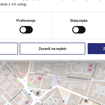
+48 91 300 07 60
+48 91 888 70 90
nia z ich usług.
, brak podjazdu dla wózków.
.
Preferencje
Statystyka
70 90
info@visito.pl
Zezwól na wybór
Z