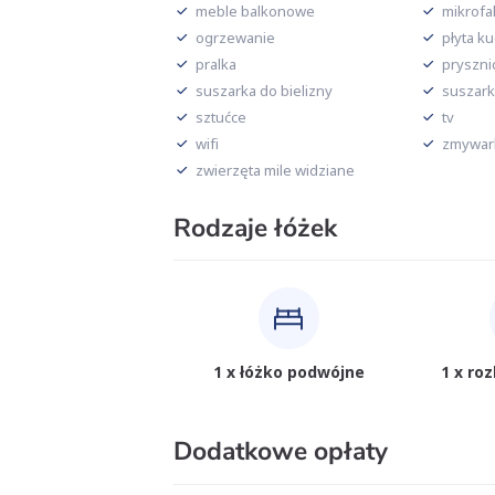
meble balkonowe
mikrofa
ogrzewanie
płyta k
pralka
pryszni
suszarka do bielizny
suszark
sztućce
tv
wifi
zmywar
zwierzęta mile widziane
Rodzaje łóżek
1 x łóżko podwójne
1 x ro
Dodatkowe opłaty