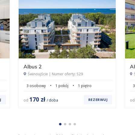
Albus 2
Al
Świnoujście | Numer oferty: S29
3 osobowy
1 pokój
1 piętro
3
170 zł
J
REZERWUJ
od
/ doba
o