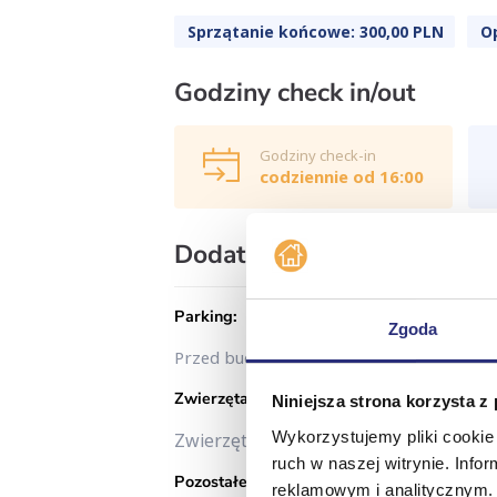
Sprzątanie końcowe: 300,00 PLN
O
Godziny check in/out
Godziny check-in
codziennie od 16:00
Dodatkowe informacje
Parking:
Zgoda
Home
Oferta
Przed budynkiem znajdują się ogólnodos
Zwierzęta domowe:
Niniejsza strona korzysta z
Wykorzystujemy pliki cookie 
Zwierzęta domowe mile widziane (doda
ruch w naszej witrynie. Inf
Pozostałe:
reklamowym i analitycznym. 