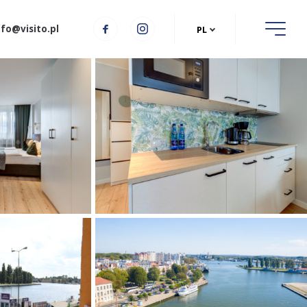
nfo@visito.pl
PL