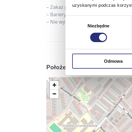
uzyskanymi podczas korzysta
– Zakaz palenia papierosów.
– Bariery architektoniczne: brak windy
Wybór
– Nie wynajmujemy pobytów na 1 dobę
Niezbędne
zgody
+48 500 33 
Odmowa
Położenie na mapie
+
−