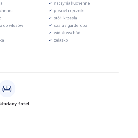
la
naczynia kuchenne
uchenna
pościel i ręczniki
c
stół i krzesła
a do włosów
szafa / garderoba
widok wschód
ka
żelazko
zkładany fotel