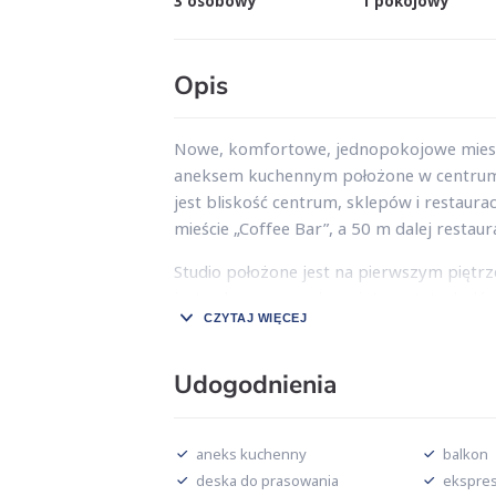
3 osobowy
1 pokojowy
Opis
Nowe, komfortowe, jednopokojowe mie
aneksem kuchennym położone w centrum Ś
jest bliskość centrum, sklepów i restaura
mieście „Coffee Bar”, a 50 m dalej restaur
Studio położone jest na pierwszym piętrz
jest w bezprzewodowy internet, tv, lodów
CZYTAJ WIĘCEJ
kawy, pralkę oraz naczynia kuchenne. W s
funkcją spania i łóżko hotelowe (2 pojed
osobno). Nowoczesne i kompleksowo wyp
Udogodnienia
nadmorski klimat miasta. Kolorystyka ut
relaksowi.
aneks kuchenny
balkon
deska do prasowania
ekspre