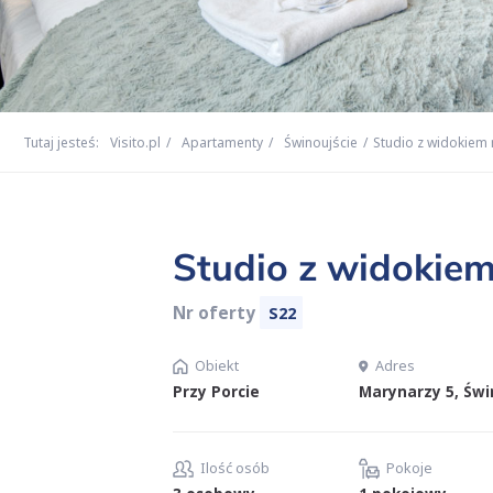
Tutaj jesteś:
Visito.pl
Apartamenty
Świnoujście
Studio z widokiem 
Studio z widokiem
Nr oferty
S22
Obiekt
Adres
Przy Porcie
Marynarzy 5, Świ
Ilość osób
Pokoje