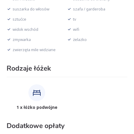
suszarka do włosów
szafa / garderoba
sztućce
tv
widok wschód
wifi
zmywarka
żelazko
zwierzęta mile widziane
Rodzaje łóżek
1 x łóżko podwójne
Dodatkowe opłaty