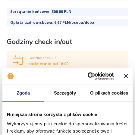
Sprzątanie końcowe: 300,00 PLN
Opłata uzdrowiskowa: 6,67 PLN/osoba/doba
Godziny check in/out
Godziny check-in
codziennie od 16:00
Godziny check-out
codziennie do 10:00
Zgoda
Szczegóły
O plikach cookies
Dodatkowe informacje
Niniejsza strona korzysta z plików cookie
Parking:
Wykorzystujemy pliki cookie do spersonalizowania treści
i reklam, aby oferować funkcje społecznościowe i
Home