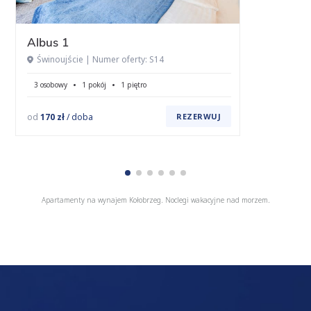
Albus 1
Świnoujście | Numer oferty: S14
3 osobowy
1 pokój
1 piętro
od
170 zł
/ doba
REZERWUJ
Apartamenty na wynajem Kołobrzeg. Noclegi wakacyjne nad morzem.