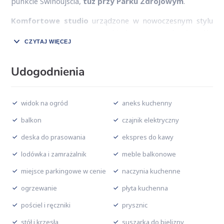
punkcie Świnoujścia,
tuż przy Parku Zdrojowym
.
Komfortowe studio
urządzone w nowoczesnym stylu
zapewnia znakomite warunki do wypoczynku 2 osób.
CZYTAJ WIĘCEJ
Apartament składa się pokoju połączonego z aneksem
kuchennym, który jest wyposażony w podstawowe
sprzęty (lodówka, płyta elektryczna, zmywarka do
Udogodnienia
naczyń, czajnik elektryczny, toster, ekspres do kawy,
naczynia) oraz łazienki i balkonu.
widok na ogród
aneks kuchenny
balkon
czajnik elektryczny
deska do prasowania
ekspres do kawy
lodówka i zamrażalnik
meble balkonowe
miejsce parkingowe w cenie
naczynia kuchenne
ogrzewanie
płyta kuchenna
pościel i ręczniki
prysznic
stół i krzesła
suszarka do bielizny