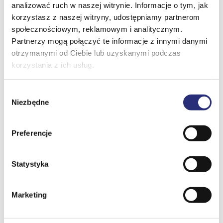
Do apartamentu przynależy bezpłatne miejsce
analizować ruch w naszej witrynie. Informacje o tym, jak
parkingowe w garażu podziemnym.
Oferta
korzystasz z naszej witryny, udostępniamy partnerom
społecznościowym, reklamowym i analitycznym.
Zwierzęta domowe:
O firmie
Partnerzy mogą połączyć te informacje z innymi danymi
Zwierzęta domowe mile widziane (dodatkowa opłata
Aktualności
otrzymanymi od Ciebie lub uzyskanymi podczas
200 zł/pobyt/zwierzę).
korzystania z ich usług.
Współpraca
Pozostałe:
Kariera
Wybór
– Zakaz palenia papierosów.
Niezbędne
zgody
Kontakt
– Nie wynajmujemy pobytów na 1 dobę.
Preferencje
WAŻNE:
+48 500 33 70 90
info@visito.pl
Statystyka
*Informujemy, iż jest to zupełnie nowy obiekt. Należy
wziąć pod uwagę możliwy dyskomfort spowodowany
prowadzonymi w sąsiednich lokalach pracami
PL
Marketing
remontowymi.